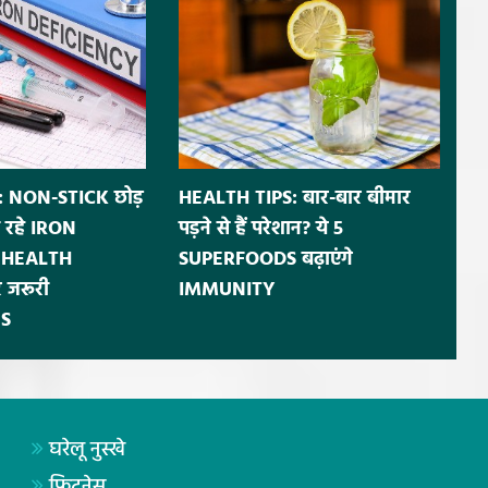
 NON-STICK छोड़
HEALTH TIPS: बार-बार बीमार
 रहे IRON
पड़ने से हैं परेशान? ये 5
ं HEALTH
SUPERFOODS बढ़ाएंगे
 जरूरी
IMMUNITY
S
घरेलू नुस्खे
फिटनेस