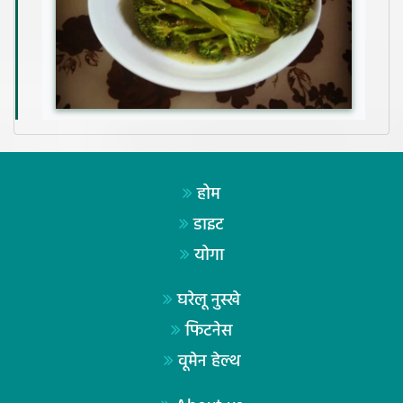
होम
डाइट
योगा
घरेलू नुस्खे
फिटनेस
वूमेन हेल्थ