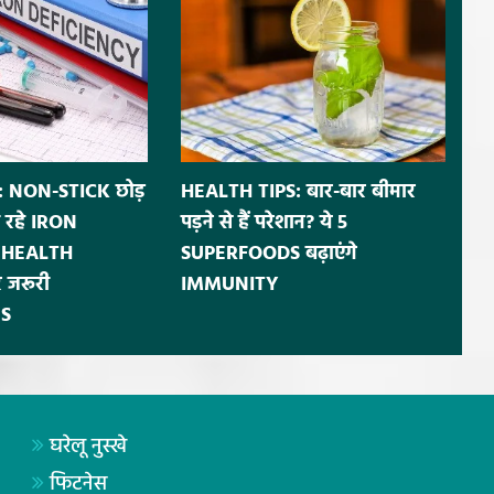
 NON-STICK छोड़
HEALTH TIPS: बार-बार बीमार
 रहे IRON
पड़ने से हैं परेशान? ये 5
ं HEALTH
SUPERFOODS बढ़ाएंगे
 जरूरी
IMMUNITY
S
घरेलू नुस्खे
फिटनेस