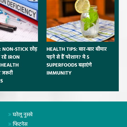
 NON-STICK छोड़
HEALTH TIPS: बार-बार बीमार
 रहे IRON
पड़ने से हैं परेशान? ये 5
ं HEALTH
SUPERFOODS बढ़ाएंगे
 जरूरी
IMMUNITY
S
घरेलू नुस्खे
फिटनेस