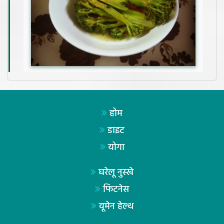
होम
डाइट
योगा
घरेलू नुस्खे
फिटनेस
वूमेन हेल्थ