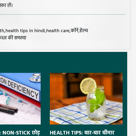
रूर लें।
,health tips in hindi,health care,कॉर्न,हेल्थ
,कब्ज की समस्या
 NON-STICK छोड़
HEALTH TIPS: बार-बार बीमार