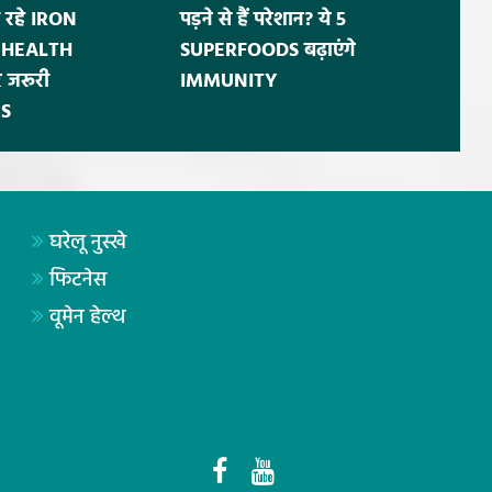
 रहे IRON
पड़ने से हैं परेशान? ये 5
ं HEALTH
SUPERFOODS बढ़ाएंगे
 जरूरी
IMMUNITY
S
घरेलू नुस्खे
फिटनेस
वूमेन हेल्थ