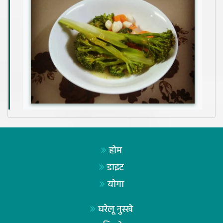
होम
डाइट
योगा
घरेलू नुस्खे