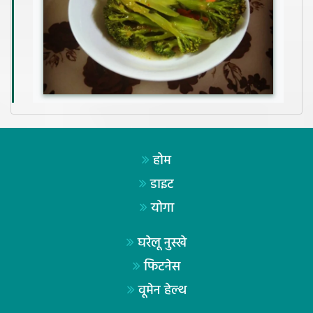
होम
डाइट
योगा
घरेलू नुस्खे
फिटनेस
वूमेन हेल्थ