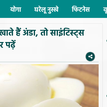
योगा
घरेलू नुस्खे
फिटनेस
व
े हैं अंडा, तो साइंटिस्ट्स
 पढ़ें