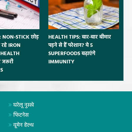
 NON-STICK छोड़
HEALTH TIPS: बार-बार बीमार
 रहे IRON
पड़ने से हैं परेशान? ये 5
ं HEALTH
SUPERFOODS बढ़ाएंगे
 जरूरी
IMMUNITY
S
घरेलू नुस्खे
फिटनेस
वूमेन हेल्थ