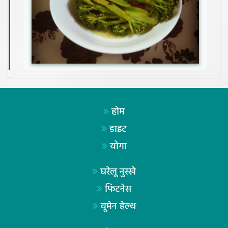
होम
डाइट
योगा
घरेलू नुस्खे
फिटनेस
वूमेन हेल्थ