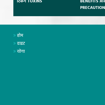
टिकेंगे TOXINS
BENEFITS और
PRECAUTION
होम
डाइट
योगा