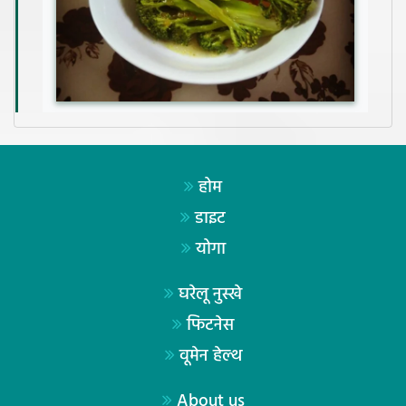
होम
डाइट
योगा
घरेलू नुस्खे
फिटनेस
वूमेन हेल्थ
About us