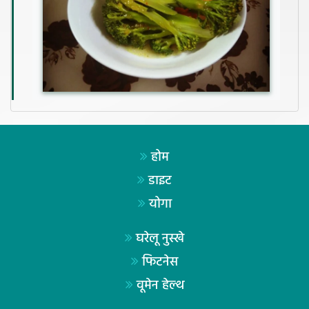
होम
डाइट
योगा
घरेलू नुस्खे
फिटनेस
वूमेन हेल्थ