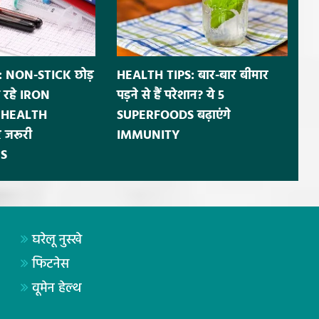
 NON-STICK छोड़
HEALTH TIPS: बार-बार बीमार
 रहे IRON
पड़ने से हैं परेशान? ये 5
ं HEALTH
SUPERFOODS बढ़ाएंगे
 जरूरी
IMMUNITY
S
घरेलू नुस्खे
फिटनेस
वूमेन हेल्थ