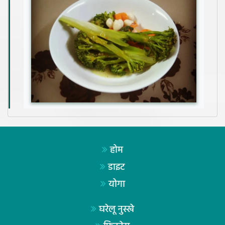
होम
डाइट
योगा
घरेलू नुस्खे