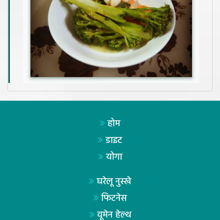
होम
डाइट
योगा
घरेलू नुस्खे
फिटनेस
वूमेन हेल्थ