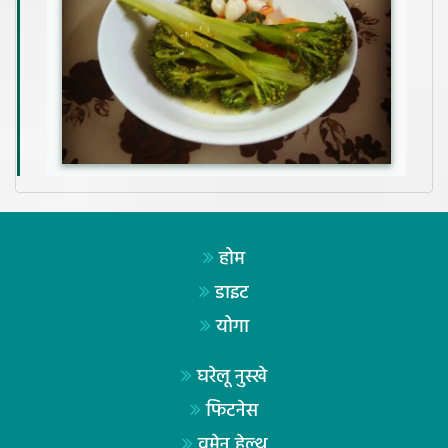
होम
डाइट
योगा
घरेलू नुस्खे
फिटनेस
वूमेन हेल्थ