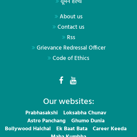
वूमेन हेल्थ
About us
Contact us
Rss
Grievance Redressal Officer
Code of Ethics
Our websites:
Prabhasakshi
Loksabha Chunav
Astro Panchang
Ghumo Dunia
Bollywood Halchal
Ek Baat Bata
Career Keeda
Maha Kumbha