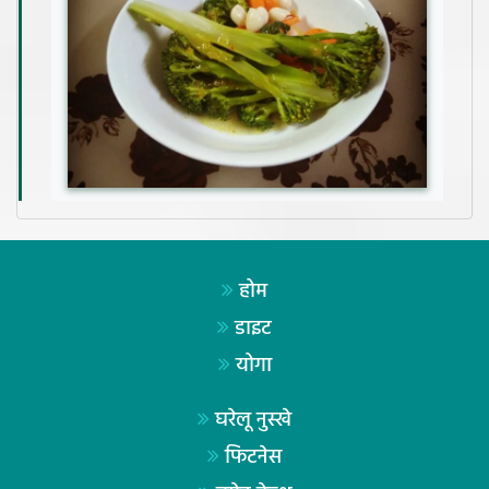
होम
डाइट
योगा
घरेलू नुस्खे
फिटनेस