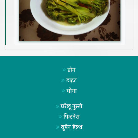
होम
डाइट
योगा
घरेलू नुस्खे
फिटनेस
वूमेन हेल्थ