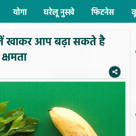
योगा
घरेलू नुस्खे
फिटनेस
व
8 चीज़ें खाकर आप बढ़ा सकते है
 क्षमता